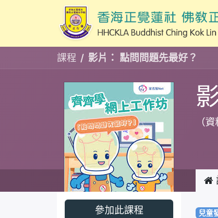
課程
影片： 點問問題先最好？
（資
參加此課程
兒童