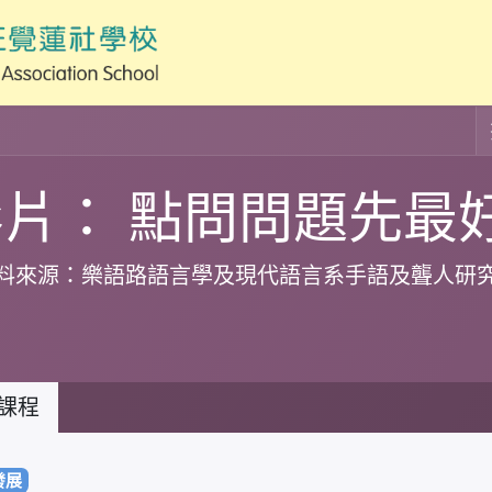
影片： 點問問題先最
料來源：樂語路語言學及現代語言系手語及聾人研
課程
發展