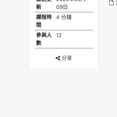
新
09日
課程時
4 分鐘
間
參與人
12
數
分享