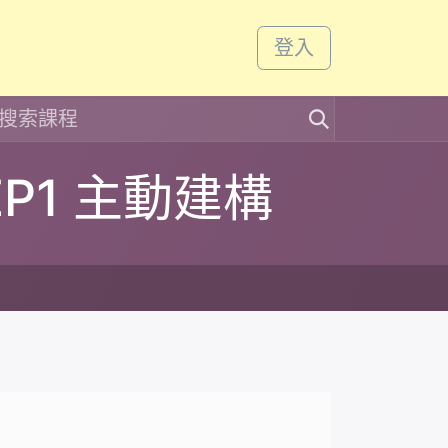
課程
活動
登入
EP1 主動建構