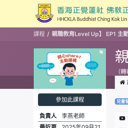
課程
親職教育Level Up】 EP1 
親
（轉
參加此課程
兒童
負責人
李燕老師
最近更
2025年09月21