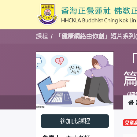
課程
「健康網絡由你創」短片系列(
篇
（轉載
參加此課程
兒童